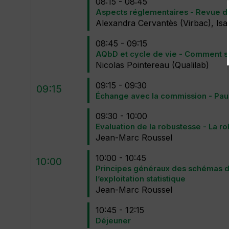
08:15 - 08:45
Aspects réglementaires - Revue de
Alexandra
Cervantès
(
Virbac
)
Isa
08:45 - 09:15
AQbD et cycle de vie - Comment s’
Nicolas
Pointereau
(
Qualilab
)
09:15 - 09:30
09:15
Échange avec la commission - Pa
09:30 - 10:00
Evaluation de la robustesse - La r
Jean-Marc
Roussel
10:00 - 10:45
10:00
Principes généraux des schémas de
l’exploitation statistique
Jean-Marc
Roussel
10:45 - 12:15
Déjeuner