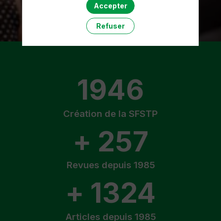
Accepter
S'inscrire
Refuser
1946
Création de la SFSTP
+ 257
Revues depuis 1985
+ 1324
Articles depuis 1985