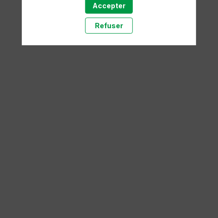
Accepter
Il manque du contenu : rafraichissez votre navigateur
Refuser