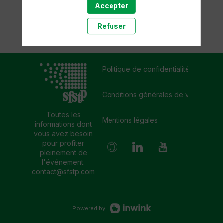
Accepter
Refuser
Politique de confidentialité
Conditions générales de vente
Toutes les
Mentions légales
informations dont
vous avez besoin
pour profiter
pleinement de
l'événement.
contact@sfstp.com
Powered by