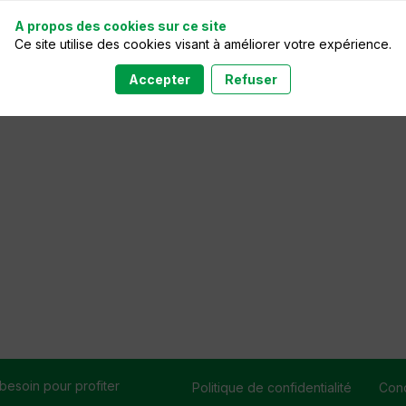
ernant, ainsi que du droit de s’opposer à ce que les données le con
A propos des cookies sur ce site
Ce site utilise des cookies visant à améliorer votre expérience.
Accepter
Refuser
besoin pour profiter
Politique de confidentialité
Cond