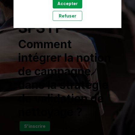
Accepter
d'Étude
Refuser
SFSTP
Comment
intégrer la notion
de campagne
dans la stratégie
de validation de
nettoyage ?
S'inscrire