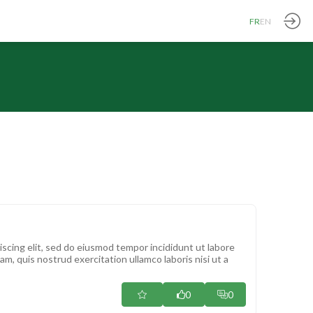
FR
EN
scing elit, sed do eiusmod tempor incididunt ut labore
m, quis nostrud exercitation ullamco laboris nisi ut a
0
0